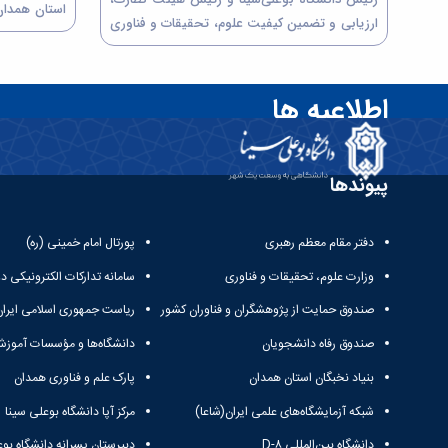
استان همدان
ارزیابی و تضمین کیفیت علوم، تحقیقات و فناوری
صنعتی همدان
استان همدان و با حضور اعضای حقوقی و حقیقی،
سالن جلسات ف
صبح روز شنبه ۲۹ شهریورماه ۱۴۰۴، با موضوع
در این جلس
بررسی وضعیت پردیس‌های دانشگاه فرهنگیان و
اطلاعیه ها
دانشگاه بوعل
آموزشکده‌های دانشگاه ملی مهارت...
پیوندها
دفتر مقام معظم رهبری
پورتال امام خمینی (ره)
وزارت علوم، تحقیقات و فناوری
سامانه تدارکات الکترونیکی د
صندوق حمایت از پژوهشگران و فناوران کشور
ریاست جمهوری اسلامی ایران
صندوق رفاه دانشجویان
دانشگاه‌ها و مؤسسات آموزش
بنیاد نخبگان استان همدان
پارک علم و فناوری همدان
شبکه آزمایشگاه‌های علمی ایران(شاعا)
مرکز آپا دانشگاه بوعلی سینا
دانشگاه بین‌المللی D-۸
دبیرستان پسرانه دانشگاه بوع