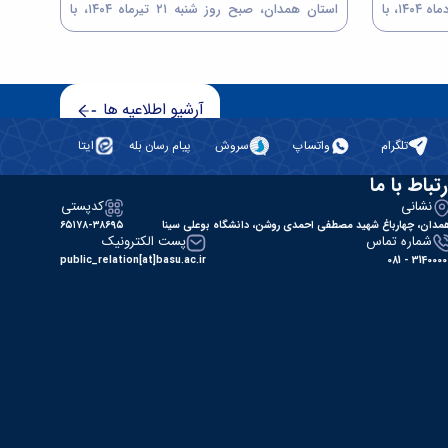
استان همدان، صبح روز دوشنبه ۶ مردادماه ۱۴۰۴، با
استان همدان، صبح روز شنبه ۲۱ تیرماه ۱۴۰۴، با
لایر و سید
موضوع بررسی وضعیت مراکز دانشگاه جامع
جلسات فجر
علمی‌کاربردی استان و پژوهشکده‌های مبل و منبت،
ینا برگزار گردید. در این جلسه دکتر
و انگور، در سالن جلسات شهید ایزدی دانشگاه
بوعلی‌سینا برگزار گردید. در این جلسه...
آرشیو اطلاعیه ها
تلگرام
واتساپ
سروش
پیام رسان بله
ایتا
رتباط با ما
نشانی
کدپستی
مدان، چهارباغ شهید مصطفی احمدی روشن، دانشگاه بوعلی سینا
۶۵۱۷۸-۳۸۶۹۵
شماره تماس
پست الکترونیک
public_relation[at]basu.ac.ir
31400000 - 0