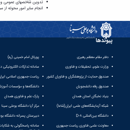
تدوین شاخص­های عمومی و ا
انجام سایر امور محوله از س
پیوندها
دفتر مقام معظم رهبری
پورتال امام خمینی (ره)
وزارت علوم، تحقیقات و فناوری
سامانه تدارکات الکترونیکی د
صندوق حمایت از پژوهشگران و فناوران کشور
ریاست جمهوری اسلامی ایران
صندوق رفاه دانشجویان
دانشگاه‌ها و مؤسسات آموزش
بنیاد نخبگان استان همدان
پارک علم و فناوری همدان
شبکه آزمایشگاه‌های علمی ایران(شاعا)
مرکز آپا دانشگاه بوعلی سینا
دانشگاه بین‌المللی D-۸
دبیرستان پسرانه دانشگاه بوع
معاونت علمی فناوری ریاست جمهوری
سامانه پاسخگوئی به شکایات