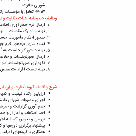
شورای نظارت؛
3-13- تعامل با مؤسسات رتبه‌بندی.
وظایف دبیرخانه هیات نظارت و ار
ارسال فرم جمع آوری اطلاعات (فرم شماره 1) به مؤسسه و ارائ
تهیه و تدارک مقدمات و مهیا
صدور احکام مأموریت حسب ن
آماده‌ سازی فرم‌های لازم ج
تهیه دستور کار جلسات هیأت
ارسال صورتجلسات و خلاصه گزارش‌های باز
نگهداری صورتجلسات، سوابق
تهیه لیست افراد متخصص و ب
شرح وظایف گروه نظارت و ارزیاب
ارزیابی ارتقاء کیفیت و کمی
اجرای مصوبات شورای دانشگ
جمع ­آوری گزارشات و خبره
اخذ اطلاعات و آمار از واح
بررسی و تدوین آئین­نامه اجر
پیشنهاد برگزاری دوره­ها و
همکاری با گروه­های اعزامی 