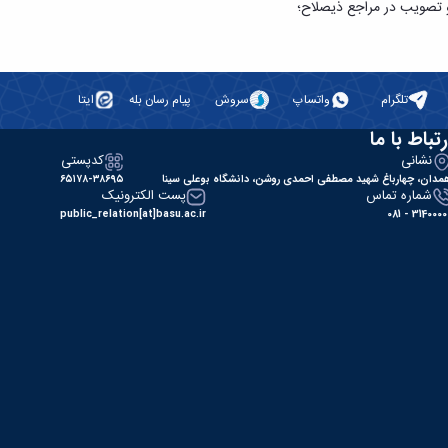
 تصویب در مراجع ذی­صلاح؛
تلگرام
واتساپ
سروش
پیام رسان بله
ایتا
رتباط با ما
نشانی
کدپستی
مدان، چهارباغ شهید مصطفی احمدی روشن، دانشگاه بوعلی سینا
۶۵۱۷۸-۳۸۶۹۵
شماره تماس
پست الکترونیک
public_relation[at]basu.ac.ir
31400000 - 0