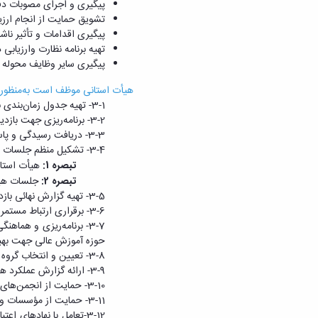
پیگیری و اجرای مصوبات دف
تشویق حمایت از انجام ارز
پیگیری اقدامات و تأثیر ناشی
تهیه برنامه نظارت وارزیابی 
پیگیری سایر وظایف محوله د
هیأت استانی موظف است به‌منظور ای
3-1- تهیه جدول زمان‌بندی بازدیدهای ادواری سالیانه از مؤسسه‌ها و ارسال آن به دبیرخانه شورای نظارت؛
3-2- برنامه‌ریزی جهت بازدیدهای موردی حسب درخواست وزارت؛
3-3- دریافت رسیدگی و پاسخ گویی به شکایات واصله علیه مؤسسه؛
3-4- تشکیل منظم جلسات هیأت به‌صورت ماهیانه؛
تبصره 1:
هیأت استان
تبصره 2:
جلسات هیأت استانی با حضور 3/2 اعضاء رس
3-5- تهیه گزارش نهائی بازدیدهای انجام شده و ارسال محرمانه کلیه گزارش‌ها به دبیرخانه شورای نظارت مطابق با فرم شماره 3؛
3-6- برقراری ارتباط مستمر با دبیرخانه شورای نظارت و مؤسسات استان جهت هماهنگی و پیشبرد برنامه‌ها؛
3-7- برنامه‌ریزی و هم
حوزه آموزش عالی جهت بهبو
3-8- تعیین و انتخاب گروه بازدیدکننده (گروه اعزامی باید حداقل متشکل از 3 نفر مورد وثوق و متخصص در حوزه مورد بازدید باشد)؛
3-9- ارائه گزارش عملکرد هیأت استانی در پایان هر نیمسال تحصیلی به دبیرخانه شورای نظارت؛
3-10- حمایت از انجمن‌های علمی و تخصصی غیردولتی در ارزیابی بیرونی گروه‌ها و برنامه‌ها؛
3-11- حمایت از مؤسسات و گروه‌ها و واحدهای آن در انجام ارزیابی درونی؛
3-12-تعامل با نهادهای 