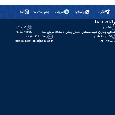
تلگرام
واتساپ
سروش
پیام رسان بله
ایتا
رتباط با ما
نشانی
کدپستی
مدان، چهارباغ شهید مصطفی احمدی روشن، دانشگاه بوعلی سینا
۶۵۱۷۸-۳۸۶۹۵
شماره تماس
پست الکترونیک
public_relation[at]basu.ac.ir
31400000 - 0